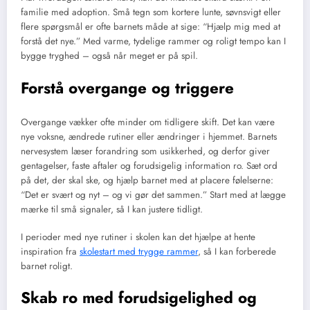
familie med adoption. Små tegn som kortere lunte, søvnsvigt eller
flere spørgsmål er ofte barnets måde at sige: “Hjælp mig med at
forstå det nye.” Med varme, tydelige rammer og roligt tempo kan I
bygge tryghed – også når meget er på spil.
Forstå overgange og triggere
Overgange vækker ofte minder om tidligere skift. Det kan være
nye voksne, ændrede rutiner eller ændringer i hjemmet. Barnets
nervesystem læser forandring som usikkerhed, og derfor giver
gentagelser, faste aftaler og forudsigelig information ro. Sæt ord
på det, der skal ske, og hjælp barnet med at placere følelserne:
“Det er svært og nyt – og vi gør det sammen.” Start med at lægge
mærke til små signaler, så I kan justere tidligt.
I perioder med nye rutiner i skolen kan det hjælpe at hente
inspiration fra
skolestart med trygge rammer
, så I kan forberede
barnet roligt.
Skab ro med forudsigelighed og