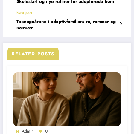
Skolestart og nye rutiner for adopterede børn
Next post
Teenageårene i adoptivfamilien: ro, rammer og
nærvær
RELATED POSTS
Admin
0