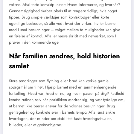
voksne. Aftal faste kontaktpunkter: Hvem informerer, og hvornår?
Gennemsigtighed skaber plads til at reagere tidligt, hvis noget
tipper. Brug simple værktøjer som kontaktbøger eller korte
ugentlige beskeder, så alle ved, hvad der virker. Inviter barnet
med i små beslutninger – valget mellem to muligheder kan give
en følelse af kontrol. Aftal ét næste skridt med netværket, som I
prøver i den kommende uge.
Når familien ændres, hold historien
samlet
Store ændringer som flytning eller brud kan vække gamle
spørgsmål om tilhør. Hjælp barnet med en sammenhængende
fortælling: Hvad var, hvad er nu, og hvem passer på dig? Fasthold
kendte rutiner, selv når praktikken ændrer sig, og vær tydelige om,
at barnet ikke bærer ansvar for de voksnes beslutninger. Brug
gentagelser og konkrete svar i barnets tempo. Aftal små ankre i
hverdagen, der minder om stabilitet: faste hverdagsritualer,
billeder, eller et godtnathjørne.