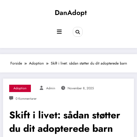
Videre
til
DanAdopt
indhold
Forside
Adoption
Skift i livet: sådan støtter du dit adopterede barn
Adoption
Admin
November 8, 2025
0 Kommentarer
Skift i livet: sådan støtter
du dit adopterede barn