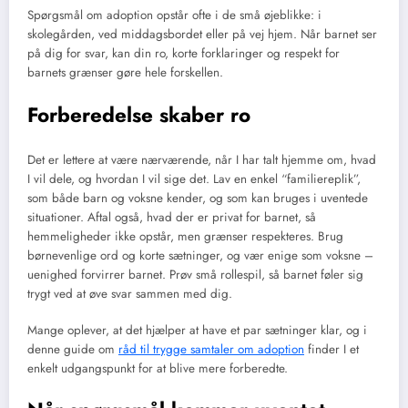
Spørgsmål om adoption opstår ofte i de små øjeblikke: i
skolegården, ved middagsbordet eller på vej hjem. Når barnet ser
på dig for svar, kan din ro, korte forklaringer og respekt for
barnets grænser gøre hele forskellen.
Forberedelse skaber ro
Det er lettere at være nærværende, når I har talt hjemme om, hvad
I vil dele, og hvordan I vil sige det. Lav en enkel “familiereplik”,
som både barn og voksne kender, og som kan bruges i uventede
situationer. Aftal også, hvad der er privat for barnet, så
hemmeligheder ikke opstår, men grænser respekteres. Brug
børnevenlige ord og korte sætninger, og vær enige som voksne –
uenighed forvirrer barnet. Prøv små rollespil, så barnet føler sig
trygt ved at øve svar sammen med dig.
Mange oplever, at det hjælper at have et par sætninger klar, og i
denne guide om
råd til trygge samtaler om adoption
finder I et
enkelt udgangspunkt for at blive mere forberedte.