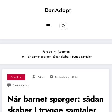
Videre
til
DanAdopt
indhold
Forside
Adoption
Når barnet spørger: sådan skaber I trygge samtaler
Adoption
Admin
September 9, 2025
0 Kommentarer
Når barnet spørger: sådan
skaber I trygge samtaler