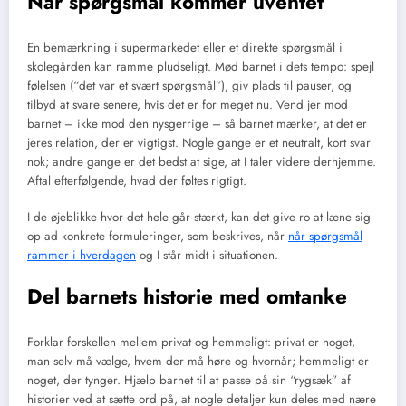
Når spørgsmål kommer uventet
En bemærkning i supermarkedet eller et direkte spørgsmål i
skolegården kan ramme pludseligt. Mød barnet i dets tempo: spejl
følelsen (“det var et svært spørgsmål”), giv plads til pauser, og
tilbyd at svare senere, hvis det er for meget nu. Vend jer mod
barnet – ikke mod den nysgerrige – så barnet mærker, at det er
jeres relation, der er vigtigst. Nogle gange er et neutralt, kort svar
nok; andre gange er det bedst at sige, at I taler videre derhjemme.
Aftal efterfølgende, hvad der føltes rigtigt.
I de øjeblikke hvor det hele går stærkt, kan det give ro at læne sig
op ad konkrete formuleringer, som beskrives, når
når spørgsmål
rammer i hverdagen
og I står midt i situationen.
Del barnets historie med omtanke
Forklar forskellen mellem privat og hemmeligt: privat er noget,
man selv må vælge, hvem der må høre og hvornår; hemmeligt er
noget, der tynger. Hjælp barnet til at passe på sin “rygsæk” af
historier ved at sætte ord på, at nogle detaljer kun deles med nære